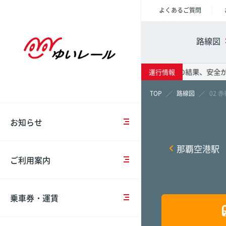
よくあるご質問
重
ご
乗
車
会
要
乗
車
両
社
路線図
な
車
券
紹
概
お
時
の
介
要
知
の
種
台風通過後の点検の結果、安全が確認され
運行情報
ら
注
類・
駅情報
時刻表
運賃表
モ
IR
せ
意
運
路線図
02 
ノ
情
事
賃
レ
報
項
お知らせ
お
ー
那覇空
那覇空
那覇空
知
IC
ル
沿
ら
駅
カ
計
那覇空港駅
革
せ
コ
ー
画
壺川
壺川
壺川
ご利用案内
イ
ド
概
ン
（OKICA）
要
中
点
ロ
牧志
牧志
牧志
長
検・
ッ
乗車券・運賃
期
工
IC
安
カ
市立病
市立病
市立病
経
事
カ
全
ー