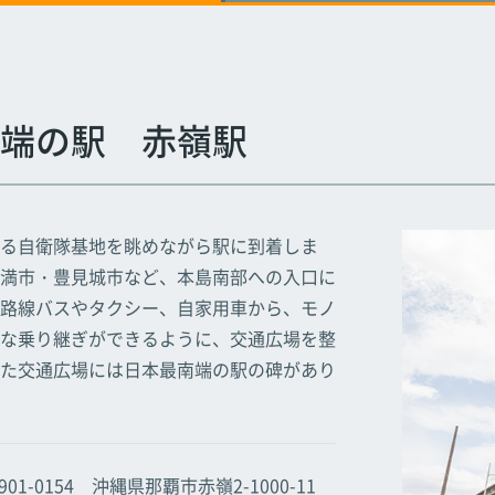
駅
駅
駅
浦添前田駅
浦添前田駅
浦添前田駅
端の駅 赤嶺駅
る自衛隊基地を眺めながら駅に到着しま
満市・豊見城市など、本島南部への入口に
路線バスやタクシー、自家用車から、モノ
な乗り継ぎができるように、交通広場を整
た交通広場には日本最南端の駅の碑があり
901-0154 沖縄県那覇市赤嶺2-1000-11