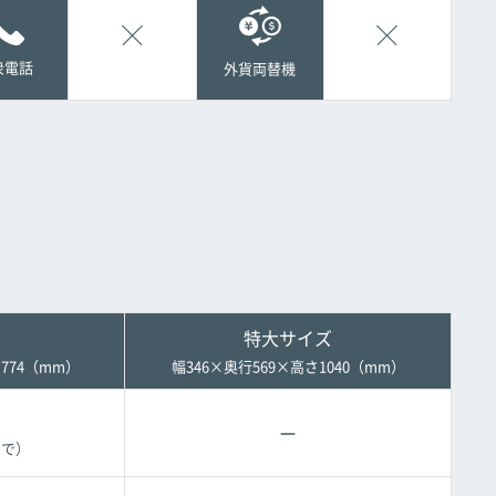
衆電話
外貨両替機
特大サイズ
 774（mm）
幅346×奥行569×高さ1040（mm）
ー
まで）