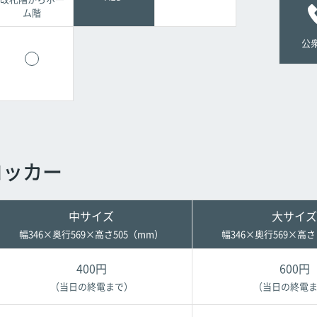
ム階
公
ロッカー
中サイズ
大サイズ
幅346×奥行569×高さ505（mm）
幅346×奥行569×高さ
400円
600円
（当日の終電まで）
（当日の終電