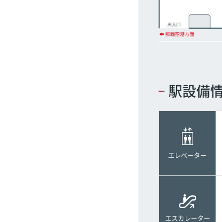
グ
ッ
ズ
ラ
ッ
ピ
ン
駅設備
グ
ギ
ャ
ラ
リ
ー
エレベーター
エスカレーター