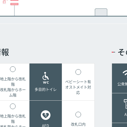
情報
そ
地上階から改札
ベビーシート有
公衆無
階
オストメイト対
多目的トイレ
改札階からホー
応
ム階
A
地上階から改札
階
改札口内
AED
改札階からホー