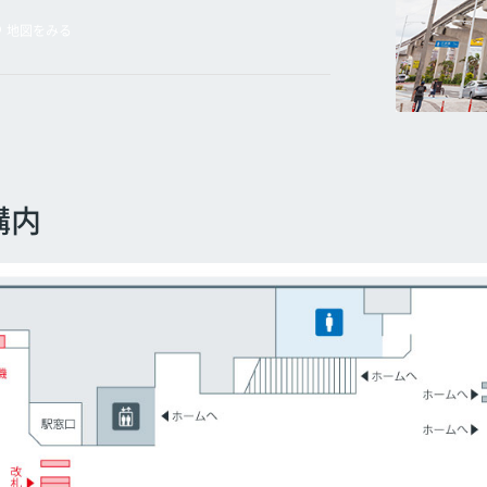
地図をみる
構内