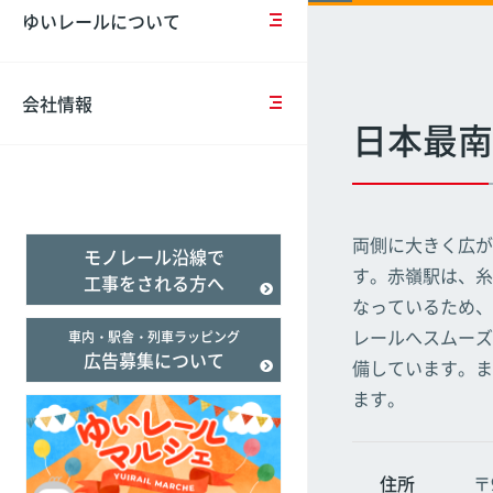
営
の
ー
報
ゆいレールについて
計
お
ド
告
経塚
経塚
経塚
画
知
バ
（Suica）
書
ら
リ
せ
ア
会社情報
一
フ
バ
フ
日本最南
般
リ
リ
リ
事
臨
ー
ア
ー
業
時
乗
フ
遅延証明書
主
ダ
車
リ
行
イ
券
ー
両側に大きく広が
モノレール沿線で
動
ヤ
＆
の
す。赤嶺駅は、糸
計
の
割
取
工事をされる方へ
画
ご
引
組
なっているため、
案
施
み
レールへスムーズ
車内・駅舎・列車ラッピング
内
設
広告募集について
備しています。ま
事
案
業
当
内
ます。
評
社
価
の
テ
住所
〒
ロ