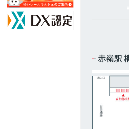
ア
対
ク
策
セ
の
ス
取
マ
組
ッ
み
プ
駅
赤嶺駅 
採
別
用
乗
情
降
報
客
数
オ
リ
ジ
ナ
ル