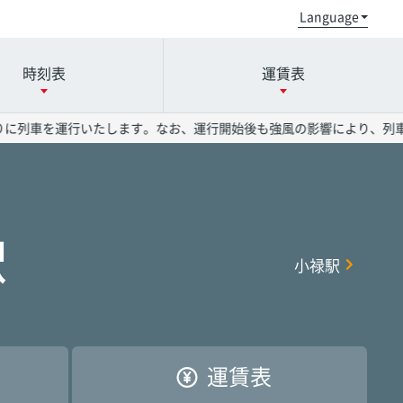
時刻表
運賃表
運行いたします。なお、運行開始後も強風の影響により、列車に遅れが
小禄駅
小禄駅
小禄駅
奥武山公園駅
奥武山公園駅
奥武山公園駅
駅
小禄駅
県庁前駅
県庁前駅
県庁前駅
美栄橋駅
美栄橋駅
美栄橋駅
おもろまち駅
おもろまち駅
おもろまち駅
古島駅
古島駅
古島駅
運賃表
首里駅
首里駅
首里駅
石嶺駅
石嶺駅
石嶺駅