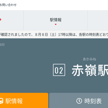
お問い合わせ
駅情報
ましたので、８月８日（土）17時以降は、各駅の時刻表どおりに列車を
赤嶺駅
時刻表の詳細は駅名を押してください
各駅の詳細は駅名を押してください
運賃表の詳細は駅名を押してください
あかみね
港駅
港駅
港駅
赤嶺駅
赤嶺駅
赤嶺駅
赤嶺
02
駅
駅
駅
旭橋駅
旭橋駅
旭橋駅
駅
駅
駅
安里駅
安里駅
安里駅
駅情報
時刻表
院前駅
院前駅
院前駅
儀保駅
儀保駅
儀保駅