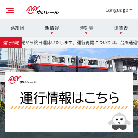
路線図
駅情報
時刻表
運賃表
各駅の詳細は駅名を押してください
時刻表の詳細は駅名を押してください
運賃表の詳細は駅名を押してください
金）は、始発から終日運休いたします。運行再開については、台風通過後
運行情報
那覇空港駅
那覇空港駅
那覇空港駅
赤嶺駅
赤嶺駅
赤嶺駅
小禄駅
小禄駅
小禄駅
奥武山公園駅
奥武山公園駅
奥武山公園駅
壺川駅
壺川駅
壺川駅