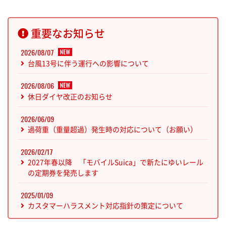
市立病院前駅
市立病院前駅
市立病院前駅
重要なお知らせ
儀保駅
儀保駅
儀保駅
2026/08/07
台風13号に伴う運行への影響について
首里駅
首里駅
首里駅
2026/08/06
休日ダイヤ改正のお知らせ
石嶺駅
石嶺駅
石嶺駅
2026/06/09
過荷重（重量超過）発生時の対応について（お願い）
経塚駅
経塚駅
経塚駅
2026/02/17
2027年春以降 「モバイルSuica」で新たにゆいレール
浦添前田駅
浦添前田駅
浦添前田駅
の定期券を発売します
2025/01/09
てだこ浦西駅
てだこ浦西駅
てだこ浦西駅
カスタマーハラスメント対応指針の策定について