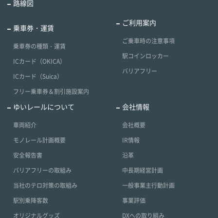
路線図
ご利用案内
乗車券・運賃
ご乗車時の注意事項
乗車券の種類・運賃
駅コインロッカー
ICカード（OKICA）
バリアフリー
ICカード（Suica）
フリー乗車券＆割引施設案内
ゆいレールについて
会社情報
車両紹介
会社概要
モノレール計画概要
IR情報
安全報告書
沿革
バリアフリーの取組み
中長期経営計画
当社のテロ対策の取組み
一般事業主行動計画
駅別乗降客数
事業評価
オリジナルグッズ
DXへの取り組み