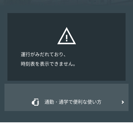
旭橋駅
旭橋駅
旭橋駅
県庁前駅
県庁前駅
県庁前駅
美栄橋駅
美栄橋駅
美栄橋駅
運行がみだれており、
時刻表を表示できません。
牧志駅
牧志駅
牧志駅
安里駅
安里駅
安里駅
通勤・通学で便利な使い方
おもろまち駅
おもろまち駅
おもろまち駅
古島駅
古島駅
古島駅